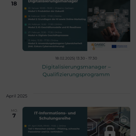
l
u
18
t
n
u
g
A
n
18.02.2025| 13:30
-
17:30
n
Digitalisierungsmanager –
g
Qualifizierungsprogramm
s
e
i
April 2025
n
c
MO.
7
S
h