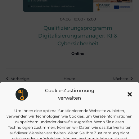
a
t
04.06.| 10:00
-
15:00
Qualifizierungsprogramm
i
Digitalisierungsmanager: KI &
Cybersicherheit
o
Online
n
Veranstaltungen
Veran
Vorherige
Heute
Nächste
Cookie-Zustimmung
verwalten
Kalender abonnieren
Um Ihnen eine optimal funktionierende Webseite zu bieten,
verwenden wir Technologien wie Cookies, um Geräteinformationen
zu speichern und/oder darauf zuzugreifen. Wenn Sie diesen
Technologien zustimmen, können wir Daten wie das Surfverhalten
auf dieser Website verarbeiten. Wenn Sie Ihre Zustimmung nicht
erteilen oder zurückziehen, können bestimmte Merkmale und