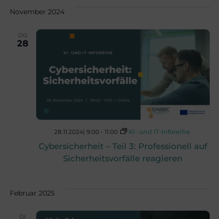
e
e
wählen.
November 2024
r
r
DO.
28
a
a
n
n
s
s
t
28.11.2024| 9:00
-
11:00
KI- und IT-Inforeihe
Cybersicherheit – Teil 3: Professionell auf
a
t
Sicherheitsvorfälle reagieren
l
a
Februar 2025
t
DI.