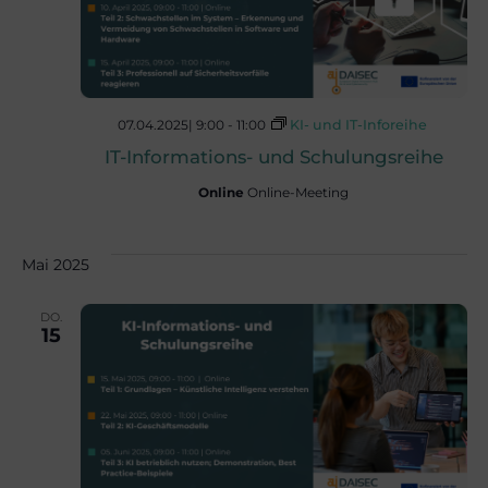
t
u
e
c
n
07.04.2025| 9:00
-
11:00
KI- und IT-Inforeihe
h
IT-Informations- und Schulungsreihe
-
Online
Online-Meeting
e
N
Mai 2025
u
a
DO.
v
15
n
i
d
g