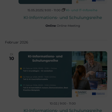
A
a
15.05.2025| 9:00
-
11:00
KI- und IT-Inforeihe
n
t
KI-Informations- und Schulungsreihe
Online
Online-Meeting
s
i
o
i
Februar 2026
n
DI.
c
10
h
t
e
10.02.| 9:00
-
11:00
KI-Informations- und Schulungsreihe