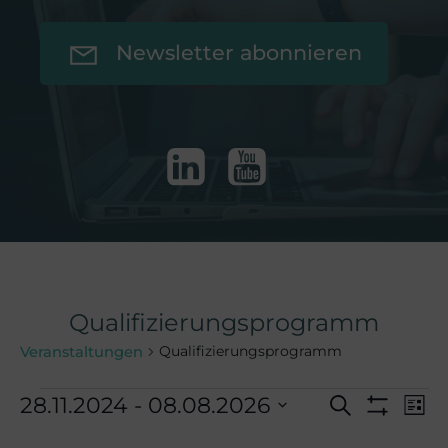
Newsletter abonnieren
Qualifizierungsprogramm
Qualifizierungsprogramm
Veranstaltungen
Veranstaltunge
V
V
28.11.2024
 - 
08.08.2026
Suche
Liste
Filter
Datum
Anzeigen