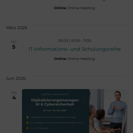
n
Online
Online-Meeting
,
März 2026
N
05.03.| 10:00
-
11:30
DO.
5
IT-Informations- und Schulungsreihe
a
Online
Online-Meeting
v
Juni 2026
DO.
i
4
g