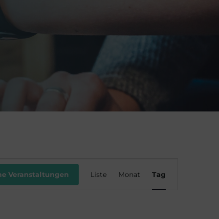
V
he Veranstaltungen
Liste
Monat
Tag
e