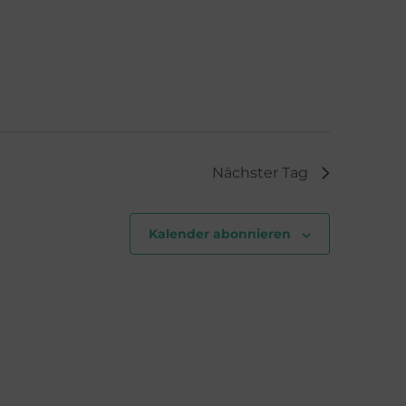
n
g
A
n
s
Nächster Tag
i
Kalender abonnieren
c
h
t