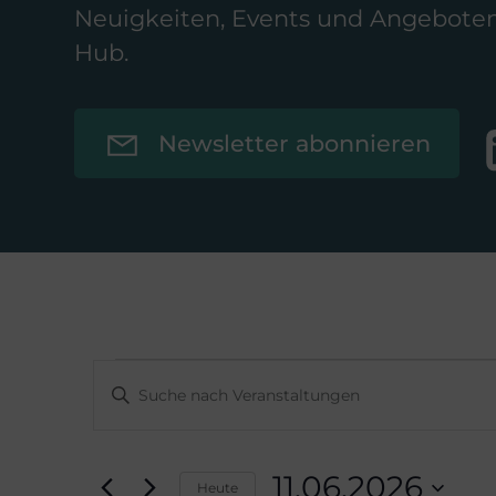
Neuigkeiten, Events und Angebote
Hub.
Newsletter abonnieren
V
Veranstal
Bitte
Schlüsselwort
e
eingeben.
Suche
11.06.2026
Heute