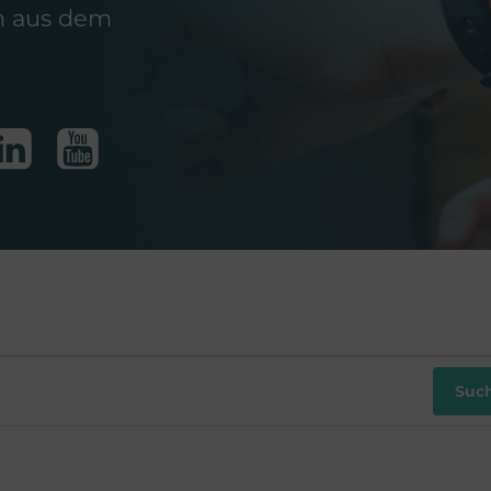
n aus dem
tungen
Suc