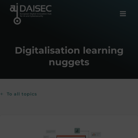
Skip
to
content
Digitalisation learning
nuggets
To all topics