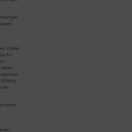
setzungen
üssen.
en. Dabei
se für
en
 diese
reignisse
N (RNNs)
i der
e hinter
genen