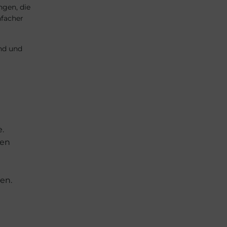
ngen, die
nfacher
nd und
.
ken
en.