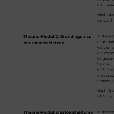
die Dete
Nach Abs
für das T
In diesem
Theorie-Modul 2: Grundlagen zu
neuronal
neuronalen Netzen
werden wi
die Vorh
eingesetz
für die B
in Bilder
umgesetzt
Sprachve
Nach Abs
KNN und 
In diesem
Theorie-Modul 3: Erfolgsfaktoren