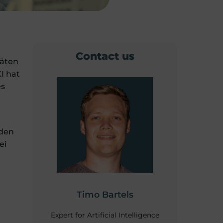
Contact us
räten
I hat
es
 den
ei
Timo Bartels
Expert for Artificial Intelligence