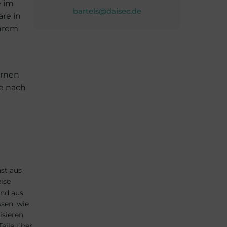
e im
bartels@daisec.de
re in
Ihrem
ernen
e nach
st aus
ise
und aus
sen, wie
isieren
Teile über