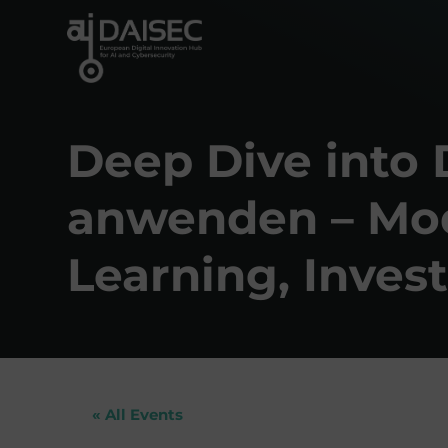
Skip
to
content
Deep Dive into 
anwenden – Modu
Learning, Inves
« All Events