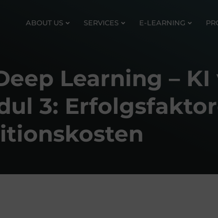
ABOUT US
SERVICES
E-LEARNING
PR
Deep Learning – KI
l 3: Erfolgsfakto
titionskosten