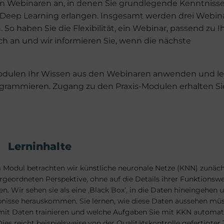
 an Webinaren an, in denen Sie grundlegende Kenntniss
Deep Learning erlangen. Insgesamt werden drei Webina
 haben Sie die Flexibilität, ein Webinar, passend zu 
ach an und wir informieren Sie, wenn die nächste
Modulen Ihr Wissen aus den Webinaren anwenden und l
grammieren. Zugang zu den Praxis-Modulen erhalten Si
Lerninhalte
 Modul betrachten wir künstliche neuronale Netze (KNN) zunäch
rgeordneten Perspektive, ohne auf die Details ihrer Funktionswe
n. Wir sehen sie als eine ‚Black Box‘, in die Daten hineingehen 
bnisse herauskommen. Sie lernen, wie diese Daten aussehen müs
mit Daten trainieren und welche Aufgaben Sie mit KKN automat
ies reicht beispielsweise von der Qualitätskontrolle gefertigter 