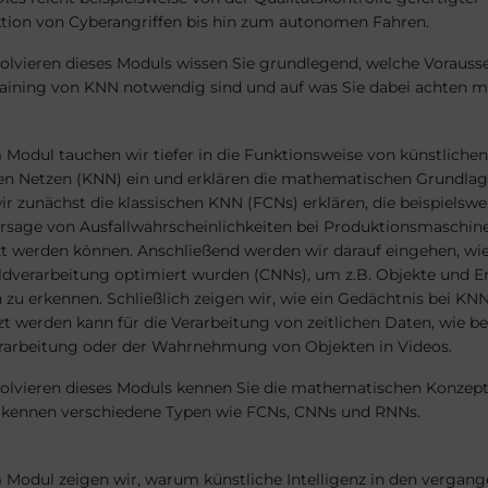
ktion von Cyberangriffen bis hin zum autonomen Fahren.
olvieren dieses Moduls wissen Sie grundlegend, welche Voraus
raining von KNN notwendig sind und auf was Sie dabei achten m
 Modul tauchen wir tiefer in die Funktionsweise von künstlichen
en Netzen (KNN) ein und erklären die mathematischen Grundlag
r zunächst die klassischen KNN (FCNs) erklären, die beispielswei
ersage von Ausfallwahrscheinlichkeiten bei Produktionsmaschin
t werden können. Anschließend werden wir darauf eingehen, wie
ildverarbeitung optimiert wurden (CNNs), um z.B. Objekte und E
n zu erkennen. Schließlich zeigen wir, wie ein Gedächtnis bei KN
 werden kann für die Verarbeitung von zeitlichen Daten, wie be
rarbeitung oder der Wahrnehmung von Objekten in Videos.
olvieren dieses Moduls kennen Sie die mathematischen Konzept
kennen verschiedene Typen wie FCNs, CNNs und RNNs.
 Modul zeigen wir, warum künstliche Intelligenz in den vergan