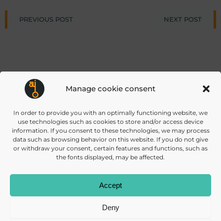
Post
Post
PREVIOUS POST
NEXT POST
navigation
navigat
Manage cookie consent
info@daisec.de
Appelstr. 4
In order to provide you with an optimally functioning website, we
Contact us
30167 Hannover
use technologies such as cookies to store and/or access device
information. If you consent to these technologies, we may process
data such as browsing behavior on this website. If you do not give
or withdraw your consent, certain features and functions, such as
the fonts displayed, may be affected.
Accept
© 2026 DAISEC
PRIVACY POLICY
IMPRINT
COOKIES
Deny