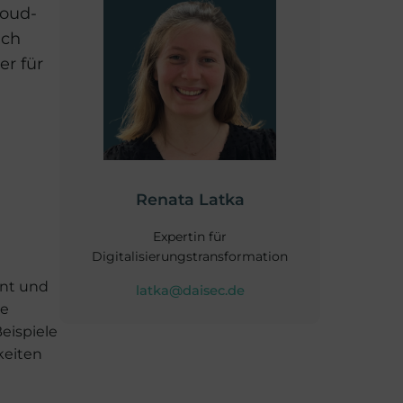
loud-
uch
er für
Renata Latka
Expertin für
Digitalisierungstransformation
nnt und
latka@daisec.de
re
eispiele
keiten