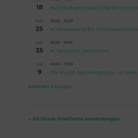
18
Nachhaltigkeitsberichte im Handwer
10:00
–
15:00
AUG.
25
KI-Kompetenz für Unternehmerin
16:00
–
19:00
AUG.
25
KI Netzwerk (Nordhorn)
14:00
–
17:00
SEP.
9
Die Kunst des Promptens – KI verst
Kalender anzeigen
V
«
3D-Druck: Praktische Anwendungen