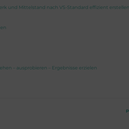
k und Mittelstand nach VS-Standard effizient erstelle
nen
ehen – ausprobieren – Ergebnisse erzielen
P