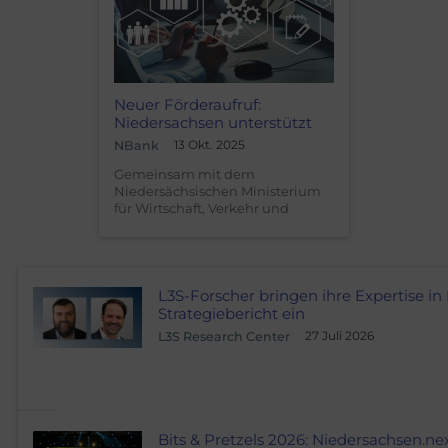
Neuer Förderaufruf:
Niedersachsen unterstützt
Unternehmen bei
13 Okt. 2025
NBank
Entwicklung innovativer
Gemeinsam mit dem
Lösungen für die Circular
Niedersächsischen Ministerium
Economy
für Wirtschaft, Verkehr und
Bauen ruft die NBank im
Rahmen des Niedersächsischen
Innovationsförderprogramms zu
einem neuen thematischen
Förderaufruf auf: "Circular
L3S-Forscher bringen ihre Expertise in
Economy". Ziel ist es,
Strategiebericht ein
Innovationen zu fördern, die den
27 Juli 2026
L3S Research Center
Übergang zu einer
ressourceneffizienten und
nachhaltigen Wirtschaftsweise in
Niedersachsen beschleunigen.
Bits & Pretzels 2026: Niedersachsen.ne