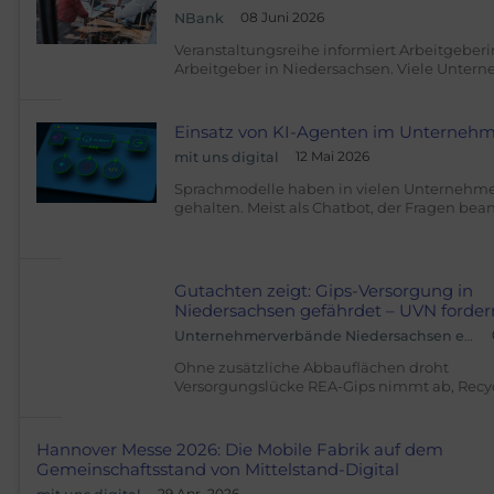
08 Juni 2026
NBank
Veranstaltungsreihe informiert Arbeitgeber
Arbeitgeber in Niedersachsen. Viele Unter
suchen dringend Fachkräfte. Gleichzeitig b
häufig Potenziale von Menschen mit Behin
ungenutzt. Wie Betriebe diese Chance bess
Einsatz von KI-Agenten im Unterneh
können, zeigt eine neue Veranstaltungsreihe
12 Mai 2026
mit uns digital
Niedersachsen.
Sprachmodelle haben in vielen Unternehm
gehalten. Meist als Chatbot, der Fragen bean
Texte zusammenfasst oder Formulierungen
vorschlägt. Die nächste Stufe geht jedoch de
weiter: KI-Agenten recherchieren nicht nur, 
selbstständig Aufgaben in den bestehende
Gutachten zeigt: Gips-Versorgung in
Systemen eines Unternehmens aus. Der Bei
Niedersachsen gefährdet – UVN forder
Einsatz von KI-Agenten im Unternehmen er
schnelles Handeln
Unternehmerverbände Niedersachsen e.V. (UVN)
zuerst auf Digitalzentrum Hannover.
Ohne zusätzliche Abbauflächen droht
Versorgungslücke REA-Gips nimmt ab, Recy
Lücke nicht schließen Gutachten-Ergebniss
planungssicher in Raumordnung umsetzen
Niedersächsischen Wirtschaftsministerium
Hannover Messe 2026: Die Mobile Fabrik auf dem
Niedersächsischen Umweltministerium bea
Gemeinschaftsstand von Mittelstand-Digital
und heute veröffentlichte Gutachten (Stand: 
29 Apr. 2026