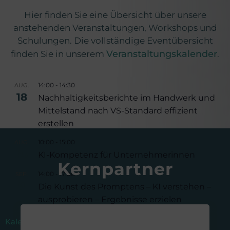
Hier finden Sie eine Übersicht über unsere
anstehenden Veranstaltungen, Workshops und
Schulungen. Die vollständige Eventübersicht
Veranstaltungskalender
finden Sie in unserem
.
14:00
-
14:30
AUG.
18
Nachhaltigkeitsberichte im Handwerk und
Mittelstand nach VS-Standard effizient
erstellen
10:00
-
15:00
AUG.
25
KI-Kompetenz für Unternehmerinnen
Kernpartner
14:00
-
17:00
SEP.
9
Die Kunst des Promptens – KI verstehen –
ausprobieren – Ergebnisse erzielen
Kalender anzeigen