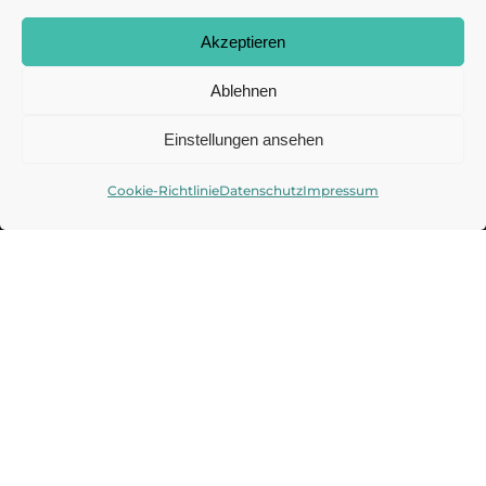
Akzeptieren
Ablehnen
Einstellungen ansehen
Abonnieren Sie unseren
Cookie-Richtlinie
Datenschutz
Impressum
Newsletter
Mit unserem Newsletter halten wir Sie
regelmäßig auf dem neuesten Stand und
informieren Sie über Veranstaltungen und
Aktuelles aus dem DAISEC.