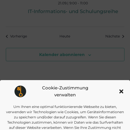
21.09.| 9:00
-
11:00
i
IT-Informations- und Schulungsreihe
o
Veranstaltungen
Veran
Vorherige
Heute
Nächste
n
Kalender abonnieren
Cookie-Zustimmung
verwalten
Um Ihnen eine optimal funktionierende Webseite zu bieten,
verwenden wir Technologien wie Cookies, um Geräteinformationen
info@daisec.de
Appelstr. 4
zu speichern und/oder darauf zuzugreifen. Wenn Sie diesen
Kontakt aufnehmen
30167 Hannover
Technologien zustimmen, können wir Daten wie das Surfverhalten
auf dieser Website verarbeiten. Wenn Sie Ihre Zustimmung nicht