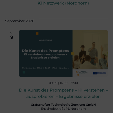
c
KI Netzwerk (Nordhorn)
n
h
-
September 2026
e
N
MI.
9
u
a
v
n
i
d
g
09.09.| 14:00
-
17:00
A
Die Kunst des Promptens – KI verstehen –
a
ausprobieren – Ergebnisse erzielen
n
Grafschafter Technologie Zentrum GmbH
t
Enschedestraße 14, Nordhorn