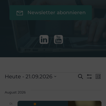
Newsletter abonnieren
V
Veranstaltu
V
Heute
 - 
21.09.2026
Suche
Liste
Filter
Datum
Anzeigen
e
e
wählen.
August 2026
r
DI.