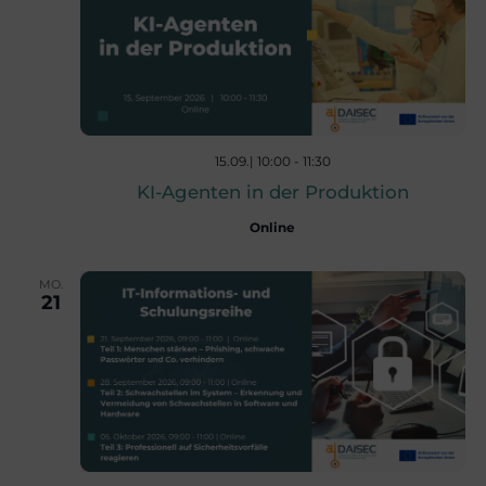
,
N
a
15.09.| 10:00
-
11:30
v
KI-Agenten in der Produktion
Online
i
MO.
21
g
a
t