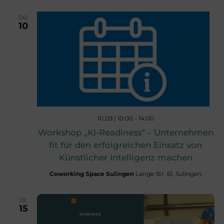
s
i
DO.
10
o
i
n
c
h
10.09.| 10:00
-
14:00
t
Workshop „KI-Readiness“ – Unternehmen
fit für den erfolgreichen Einsatz von
Künstlicher Intelligenz machen
e
Coworking Space Sulingen
Lange Str. 61, Sulingen
n
DI.
15