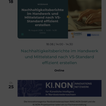
r
18
a
a
n
n
s
s
t
18.08.| 14:00
-
14:30
Nachhaltigkeitsberichte im Handwerk
a
t
und Mittelstand nach VS-Standard
effizient erstellen
l
a
Online
t
l
DI.
25
u
t
n