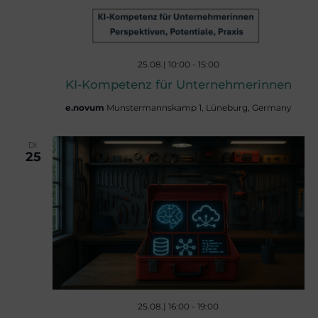
u
g
A
n
25.08.| 10:00
-
15:00
KI-Kompetenz für Unternehmerinnen
n
g
e.novum
Munstermannskamp 1, Lüneburg, Germany
s
e
DI.
25
i
n
c
S
h
t
u
e
25.08.| 16:00
-
19:00