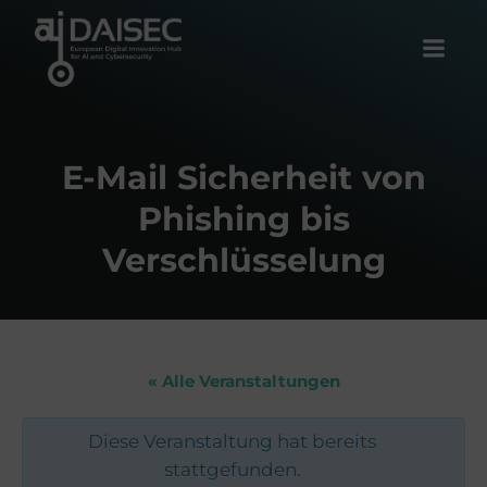
Zum
Inhalt
springen
E-Mail Sicherheit von
Phishing bis
Verschlüsselung
« Alle Veranstaltungen
Diese Veranstaltung hat bereits
stattgefunden.