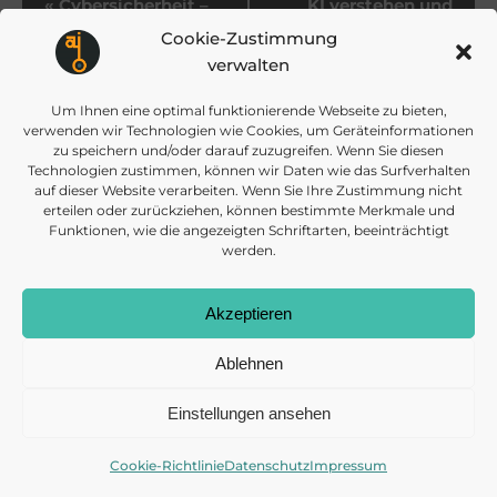
V
«
Cybersicherheit –
KI verstehen und
Teil 1: Menschen
effektiv einsetzen
»
Cookie-Zustimmung
e
stärken – Phishing,
verwalten
schwache
r
Passwörter und Co.
Um Ihnen eine optimal funktionierende Webseite zu bieten,
verhindern
verwenden wir Technologien wie Cookies, um Geräteinformationen
zu speichern und/oder darauf zuzugreifen. Wenn Sie diesen
a
Technologien zustimmen, können wir Daten wie das Surfverhalten
auf dieser Website verarbeiten. Wenn Sie Ihre Zustimmung nicht
erteilen oder zurückziehen, können bestimmte Merkmale und
n
Funktionen, wie die angezeigten Schriftarten, beeinträchtigt
werden.
s
info@daisec.de
Appelstr. 4
Akzeptieren
Kontakt aufnehmen
30167 Hannover
t
Ablehnen
a
Einstellungen ansehen
l
Cookie-Richtlinie
Datenschutz
Impressum
© 2026 DAISEC
DATENSCHUTZ
IMPRESSUM
COOKIES