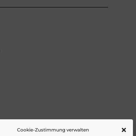
n
Cookie-Zustimmung verwalten
Mission Possible – Der Notfallplan
»