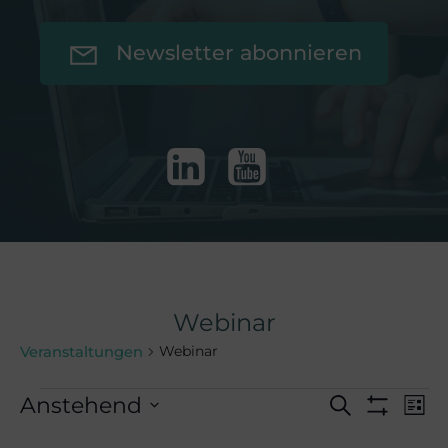
Newsletter abonnieren
Webinar
Webinar
Veranstaltungen
Veranstaltunge
V
V
Anstehend
Suche
Liste
Filter
Datum
Anzeigen