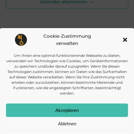
t
Kalender abonnieren
u
e
c
n
Cookie-Zustimmung
h
verwalten
-
Um Ihnen eine optimal funktionierende Webseite zu bieten,
e
N
verwenden wir Technologien wie Cookies, um Geräteinformationen
info@daisec.de
Appelstr. 4
zu speichern und/oder darauf zuzugreifen. Wenn Sie diesen
Kontakt aufnehmen
30167 Hannover
Technologien zustimmen, können wir Daten wie das Surfverhalten
u
a
auf dieser Website verarbeiten. Wenn Sie Ihre Zustimmung nicht
erteilen oder zurückziehen, können bestimmte Merkmale und
Funktionen, wie die angezeigten Schriftarten, beeinträchtigt
v
n
werden.
i
Akzeptieren
d
© 2026 DAISEC
DATENSCHUTZ
IMPRESSUM
COOKIES
g
Ablehnen