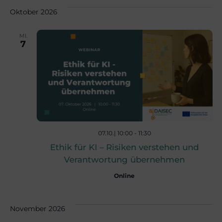
e
e
wählen.
Oktober 2026
r
r
MI.
7
a
a
n
n
s
s
t
07.10.| 10:00
-
11:30
Ethik für KI – Risiken verstehen und
a
t
Verantwortung übernehmen
l
Online
a
t
November 2026