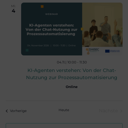
l
u
MI.
4
t
n
u
g
A
n
n
04.11.| 10:00
-
11:30
g
KI-Agenten verstehen: Von der Chat-
s
Nutzung zur Prozessautomatisierung
e
i
Online
n
c
Heute
Nächste
Veranstaltungen
Vorherige
S
h
Veranst