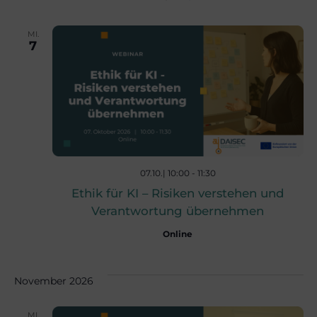
u
g
MI.
7
A
n
n
g
s
e
i
07.10.| 10:00
-
11:30
n
c
Ethik für KI – Risiken verstehen und
Verantwortung übernehmen
S
h
Online
t
u
November 2026
e
MI.