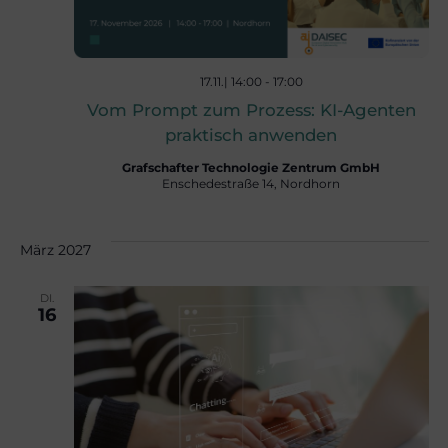
s
i
o
i
17.11.| 14:00
-
17:00
Vom Prompt zum Prozess: KI-Agenten
n
praktisch anwenden
c
Grafschafter Technologie Zentrum GmbH
Enschedestraße 14, Nordhorn
h
März 2027
t
DI.
16
e
n