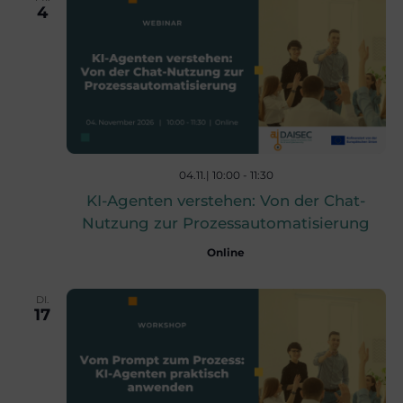
c
4
n
h
-
e
N
u
a
04.11.| 10:00
-
11:30
KI-Agenten verstehen: Von der Chat-
v
n
Nutzung zur Prozessautomatisierung
i
Online
d
g
DI.
17
A
a
n
t