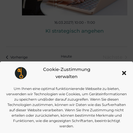
,
N
16.03.2027| 10:00
-
11:00
KI strategisch angehen
a
v
Heute
Nächste
Veranstaltungen
Vorherige
Veranst
Cookie-Zustimmung
i
verwalten
Kalender abonnieren
g
Um Ihnen eine optimal funktionierende Webseite zu bieten,
verwenden wir Technologien wie Cookies, um Geräteinformationen
zu speichern und/oder darauf zuzugreifen. Wenn Sie diesen
Technologien zustimmen, können wir Daten wie das Surfverhalten
a
auf dieser Website verarbeiten. Wenn Sie Ihre Zustimmung nicht
erteilen oder zurückziehen, können bestimmte Merkmale und
Funktionen, wie die angezeigten Schriftarten, beeinträchtigt
t
werden.