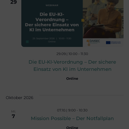
r
29
a
a
n
n
s
s
t
29.09.| 10:00
-
11:30
Die EU-KI-Verordnung – Der sichere
a
t
Einsatz von KI im Unternehmen
l
Online
a
t
Oktober 2026
l
u
07.10.| 9:00
-
10:30
MI.
7
t
Mission Possible – Der Notfallplan
n
Online