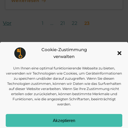
Weiterlesen
Posts
Posts
Page
Page
Page
Vor
Page
1
…
21
22
23
navigation
navigation
Cookie-Zustimmung
verwalten
Um Ihnen eine optimal funktionierende Webseite zu bieten,
verwenden wir Technologien wie Cookies, um Geräteinformationen
info@daisec.de
Appelstr. 4
zu speichern und/oder darauf zuzugreifen. Wenn Sie diesen
Kontakt aufnehmen
30167 Hannover
Technologien zustimmen, können wir Daten wie das Surfverhalten
auf dieser Website verarbeiten. Wenn Sie Ihre Zustimmung nicht
erteilen oder zurückziehen, können bestimmte Merkmale und
Funktionen, wie die angezeigten Schriftarten, beeinträchtigt
werden.
Akzeptieren
© 2026 DAISEC
DATENSCHUTZ
IMPRESSUM
COOKIES