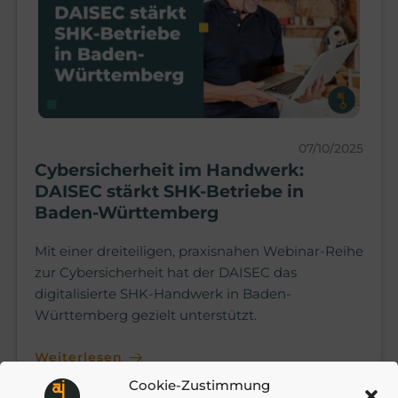
07/10/2025
Cybersicherheit im Handwerk:
DAISEC stärkt SHK-Betriebe in
Baden-Württemberg
Mit einer dreiteiligen, praxisnahen Webinar-Reihe
zur Cybersicherheit hat der DAISEC das
digitalisierte SHK-Handwerk in Baden-
Württemberg gezielt unterstützt.
Weiterlesen
Cookie-Zustimmung