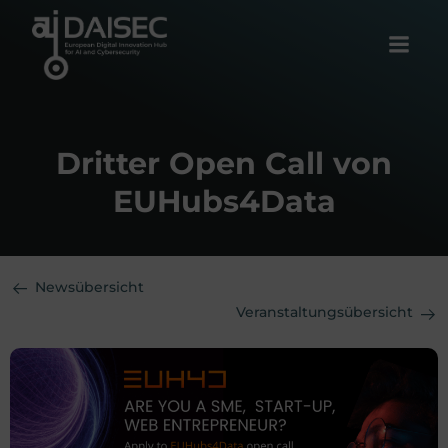
Zum
Inhalt
springen
Dritter Open Call von
EUHubs4Data
Newsübersicht
Veranstaltungsübersicht