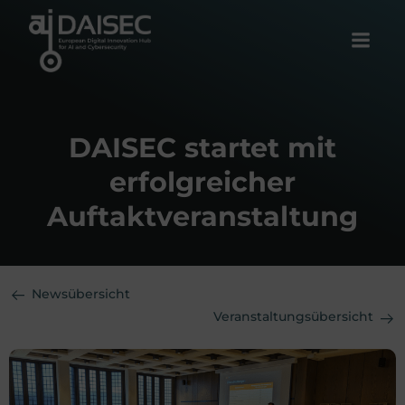
Zum
Inhalt
springen
DAISEC startet mit
erfolgreicher
Auftaktveranstaltung
Newsübersicht
Veranstaltungsübersicht