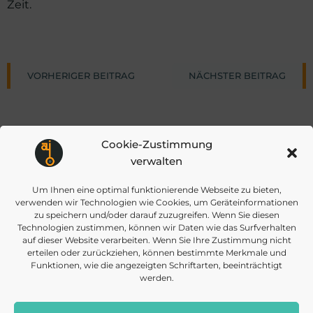
Zeit.
Post
Post
VORHERIGER BEITRAG
NÄCHSTER BEITRAG
navigation
navigat
Cookie-Zustimmung
verwalten
Um Ihnen eine optimal funktionierende Webseite zu bieten,
info@daisec.de
verwenden wir Technologien wie Cookies, um Geräteinformationen
Appelstr. 4
Kontakt aufnehmen
zu speichern und/oder darauf zuzugreifen. Wenn Sie diesen
30167 Hannover
Technologien zustimmen, können wir Daten wie das Surfverhalten
auf dieser Website verarbeiten. Wenn Sie Ihre Zustimmung nicht
erteilen oder zurückziehen, können bestimmte Merkmale und
Funktionen, wie die angezeigten Schriftarten, beeinträchtigt
werden.