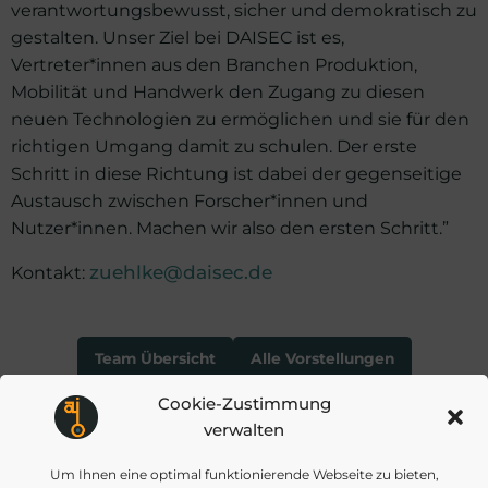
verantwortungsbewusst, sicher und demokratisch zu
gestalten. Unser Ziel bei DAISEC ist es,
Vertreter*innen aus den Branchen Produktion,
Mobilität und Handwerk den Zugang zu diesen
neuen Technologien zu ermöglichen und sie für den
richtigen Umgang damit zu schulen. Der erste
Schritt in diese Richtung ist dabei der gegenseitige
Austausch zwischen Forscher*innen und
Nutzer*innen. Machen wir also den ersten Schritt.”
Kontakt:
zuehlke@daisec.de
Team Übersicht
Alle Vorstellungen
Cookie-Zustimmung
verwalten
Post
Post
VORHERIGER BEITRAG
NÄCHSTER BEITRAG
Um Ihnen eine optimal funktionierende Webseite zu bieten,