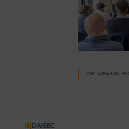
Post
VORHERIGER BEITRA
naviga