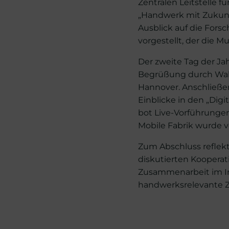
Zentralen Leitstelle 
„Handwerk mit Zukunft
Ausblick auf die Fors
vorgestellt, der die M
Der zweite Tag der J
Begrüßung durch Walte
Hannover. Anschließe
Einblicke in den „Digi
bot Live-Vorführunge
Mobile Fabrik wurde v
Zum Abschluss reflek
diskutierten Kooperat
Zusammenarbeit im In
handwerksrelevante Z