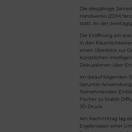
Die diesjährige Jahre
Handwerks (ZDH) fand
statt. An der zweitäg
Die Eröffnung am ers
in den Räumlichkeite
einen Überblick zur G
Künstlichen Intellige
Diskussionen über En
Im darauf folgenden S
darunter Anwendungsf
Teilnehmenden Einblic
Fischer zu Stable Diff
3D-Druck.
Am Nachmittag lag de
Ergebnissen einer Umf