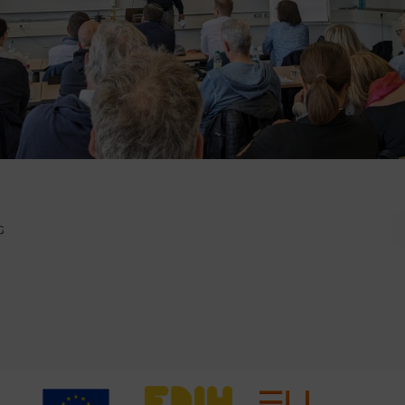
Post
G
tion
navigat