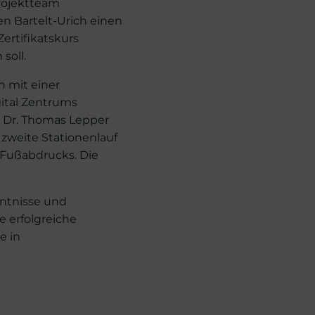
Projektteam
n Bartelt-Urich einen
ertifikatskurs
soll.
 mit einer
gital Zentrums
n Dr. Thomas Lepper
e zweite Stationenlauf
-Fußabdrucks. Die
ntnisse und
e erfolgreiche
e in