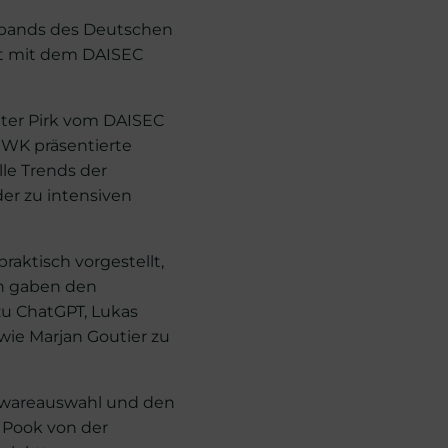
erbands des Deutschen
it mit dem DAISEC
lter Pirk vom DAISEC
MWK präsentierte
le Trends der
der zu intensiven
aktisch vorgestellt,
en gaben den
zu ChatGPT, Lukas
owie Marjan Goutier zu
ftwareauswahl und den
 Pook von der