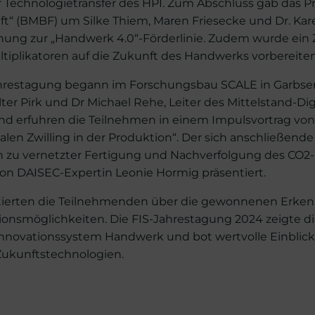
für Technologietransfer des HPI. Zum Abschluss gab das 
“ (BMBF) um Silke Thiem, Maren Friesecke und Dr. Kare
chung zur „Handwerk 4.0“-Förderlinie. Zudem wurde ein Z
ultiplikatoren auf die Zukunft des Handwerks vorbereiten 
ahrestagung begann im Forschungsbau SCALE in Garbsen
r Pirk und Dr Michael Rehe, Leiter des Mittelstand-Di
nd erfuhren die Teilnehmen in einem Impulsvortrag vo
talen Zwilling in der Produktion“. Der sich anschließend
n zu vernetzter Fertigung und Nachverfolgung des CO2
on DAISEC-Expertin Leonie Hormig präsentiert.
tierten die Teilnehmenden über die gewonnenen Erken
ionsmöglichkeiten. Die FIS-Jahrestagung 2024 zeigte di
novationssystem Handwerk und bot wertvolle Einblick
ukunftstechnologien.