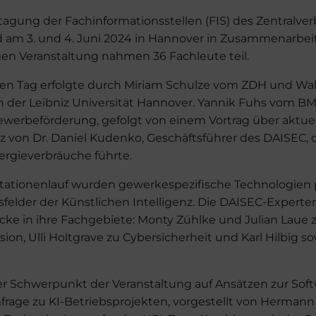
stagung der Fachinformationsstellen (FIS) des Zentralv
 am 3. und 4. Juni 2024 in Hannover in Zusammenarbe
igen Veranstaltung nahmen 36 Fachleute teil.
ten Tag erfolgte durch Miriam Schulze vom ZDH und Wa
n der Leibniz Universität Hannover. Yannik Fuhs vom B
ewerbeförderung, gefolgt von einem Vortrag über aktuel
nz von Dr. Daniel Kudenko, Geschäftsführer des DAISEC, 
ergieverbräuche führte.
tationenlauf wurden gewerkespezifische Technologien pr
elder der Künstlichen Intelligenz. Die DAISEC-Expert
ke in ihre Fachgebiete: Monty Zühlke und Julian Laue 
usion, Ulli Holtgrave zu Cybersicherheit und Karl Hilbig s
r Schwerpunkt der Veranstaltung auf Ansätzen zur So
rage zu KI-Betriebsprojekten, vorgestellt von Hermann