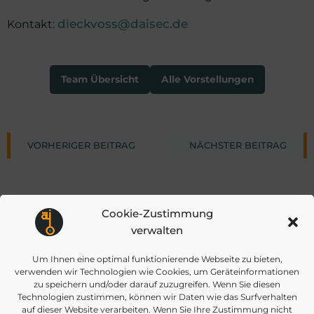
Kontakt:
dieckvoss@daisec.de
Team Übersicht
Alle Vorstellungen
Post
Post
VORHERIGER BEITRAG
NÄCHSTER BEITRAG
navigation
navigat
Cookie-Zustimmung
verwalten
Um Ihnen eine optimal funktionierende Webseite zu bieten,
info@daisec.de
verwenden wir Technologien wie Cookies, um Geräteinformationen
Appelstr. 4
Kontakt aufnehmen
zu speichern und/oder darauf zuzugreifen. Wenn Sie diesen
30167 Hannover
Technologien zustimmen, können wir Daten wie das Surfverhalten
auf dieser Website verarbeiten. Wenn Sie Ihre Zustimmung nicht