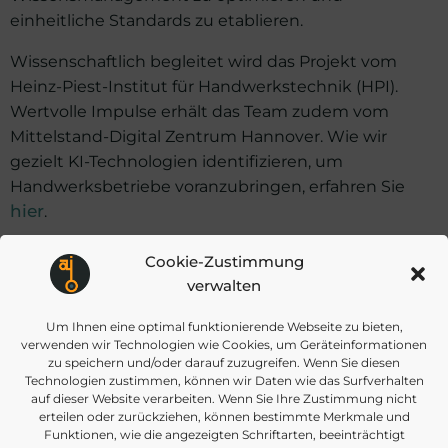
einheitliche Standards zu etablieren.
Wissenschaftlich begleitet wird das Projekt vom
Heinz-Piest-Institut für Handwerkstechnik (HPI).
Wertvolle Impulse erhält das Team zudem vom
Mittelstand-Digital Zentrum Hannover. Wie wir
gezielt KI-Technologien identifizieren, um
Handwerksbetriebe voranzubringen, erfahren Sie
hier
.
Cookie-Zustimmung
verwalten
Post
Post
VORHERIGER BEITRAG
NÄCHSTER BEITRAG
Um Ihnen eine optimal funktionierende Webseite zu bieten,
verwenden wir Technologien wie Cookies, um Geräteinformationen
navigation
navigat
zu speichern und/oder darauf zuzugreifen. Wenn Sie diesen
Technologien zustimmen, können wir Daten wie das Surfverhalten
auf dieser Website verarbeiten. Wenn Sie Ihre Zustimmung nicht
erteilen oder zurückziehen, können bestimmte Merkmale und
Funktionen, wie die angezeigten Schriftarten, beeinträchtigt