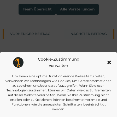
Team Übersicht
Alle Vorstellungen
Post
Post
VORHERIGER BEITRAG
NÄCHSTER BEITRAG
navigation
navigat
Cookie-Zustimmung
verwalten
Um Ihnen eine optimal funktionierende Webseite zu bieten,
info@daisec.de
verwenden wir Technologien wie Cookies, um Geräteinformationen
Appelstr. 4
Kontakt aufnehmen
zu speichern und/oder darauf zuzugreifen. Wenn Sie diesen
30167 Hannover
Technologien zustimmen, können wir Daten wie das Surfverhalten
auf dieser Website verarbeiten. Wenn Sie Ihre Zustimmung nicht
erteilen oder zurückziehen, können bestimmte Merkmale und
Funktionen, wie die angezeigten Schriftarten, beeinträchtigt
werden.