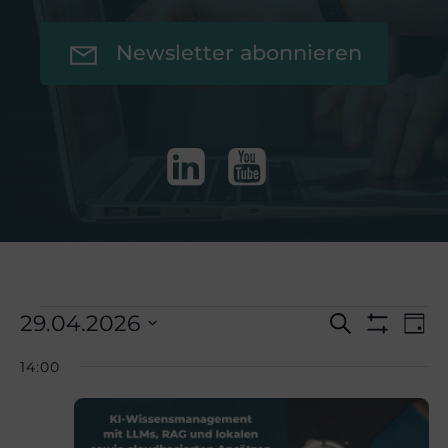
Newsletter abonnieren
V
Veranstaltu
V
29.04.2026
Suche
Tag
Filter
Datum
Anzeigen
14:00
e
e
wählen.
für
r