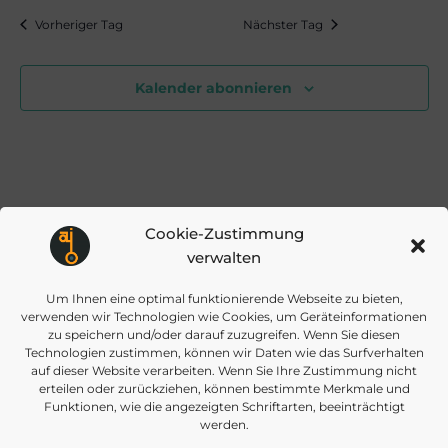
e
e
wählen.
Vorheriger Tag
Nächster Tag
09.05.2026
r
r
Kalender abonnieren
a
a
n
n
s
Cookie-Zustimmung
s
t
verwalten
Um Ihnen eine optimal funktionierende Webseite zu bieten,
a
t
verwenden wir Technologien wie Cookies, um Geräteinformationen
zu speichern und/oder darauf zuzugreifen. Wenn Sie diesen
l
Technologien zustimmen, können wir Daten wie das Surfverhalten
a
auf dieser Website verarbeiten. Wenn Sie Ihre Zustimmung nicht
erteilen oder zurückziehen, können bestimmte Merkmale und
t
Funktionen, wie die angezeigten Schriftarten, beeinträchtigt
werden.