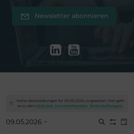
Newsletter abonnieren
Veranstaltu
Keine Veranstaltungen für 09.05.2026 vorgesehen. Hier geht
Hinweis
es zu den
nächsten bevorstehenden Veranstaltungen
.
V
für
V
09.05.2026
Suche
Tag
Filter
Datum
Anzeigen