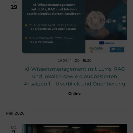
c
MI.
29
n
h
-
e
N
u
a
29.04.| 14:00
-
15:30
v
n
KI-Wissensmanagement mit LLMs, RAG
und lokalen sowie cloudbasierten
i
Ansätzen 1 – Überblick und Orientierung
d
Online
g
A
a
Mai 2026
n
t
DO.
7