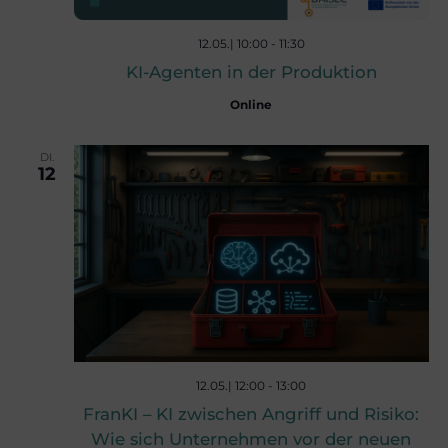
,
12.05.| 10:00
-
11:30
N
KI-Agenten in der Produktion
Online
a
DI.
12
v
i
g
a
12.05.| 12:00
-
13:00
FranKI – KI zwischen Angriff und Risiko:
t
Wie sich Unternehmen vor der neuen