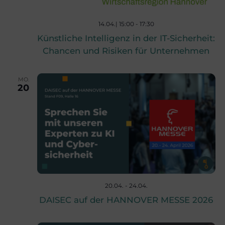
u
g
14.04.| 15:00
-
17:30
A
Künstliche Intelligenz in der IT-Sicherheit:
n
Chancen und Risiken für Unternehmen
n
g
MO.
s
20
e
i
n
c
S
h
20.04.
-
24.04.
t
u
DAISEC auf der HANNOVER MESSE 2026
e