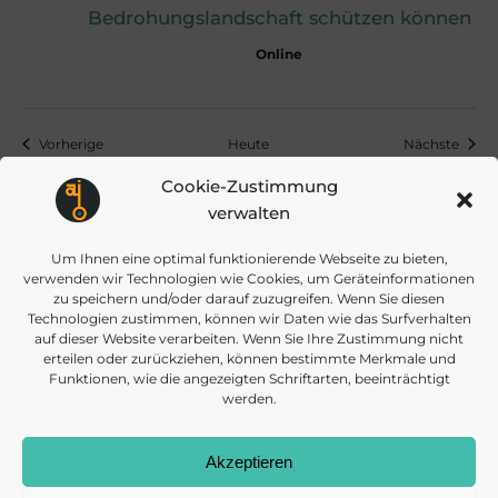
Bedrohungslandschaft schützen können
i
Online
o
Veranstaltungen
Veran
Vorherige
Heute
Nächste
n
Cookie-Zustimmung
verwalten
Kalender abonnieren
Um Ihnen eine optimal funktionierende Webseite zu bieten,
verwenden wir Technologien wie Cookies, um Geräteinformationen
zu speichern und/oder darauf zuzugreifen. Wenn Sie diesen
Technologien zustimmen, können wir Daten wie das Surfverhalten
auf dieser Website verarbeiten. Wenn Sie Ihre Zustimmung nicht
erteilen oder zurückziehen, können bestimmte Merkmale und
Funktionen, wie die angezeigten Schriftarten, beeinträchtigt
werden.
info@daisec.de
Appelstr. 4
Akzeptieren
Kontakt aufnehmen
30167 Hannover