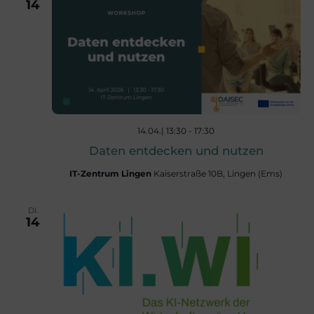
r
14
a
a
n
n
s
s
t
14.04.| 13:30
-
17:30
Daten entdecken und nutzen
a
t
IT-Zentrum Lingen
Kaiserstraße 10B, Lingen (Ems)
l
a
DI.
14
t
l
u
t
n