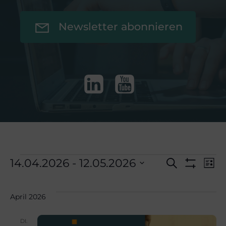
Newsletter abonnieren
V
Veranstaltu
V
14.04.2026
 - 
12.05.2026
Suche
Liste
Filter
Datum
Anzeigen
e
e
wählen.
April 2026
r
DI.