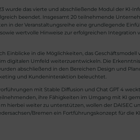
 wurde das vierte und abschließende Modul der KI-Info
olgreich beendet. Insgesamt 20 teilnehmende Untern
ten in der Veranstaltungsreihe eine grundlegende Einf
 sowie wertvolle Hinweise zur erfolgreichen Integration v
 Einblicke in die Möglichkeiten, das Geschäftsmodell 
m digitalen Umfeld weiterzuentwickeln. Die Erkenntn
urden abschließend in den Bereichen Design und Plan
keting und Kundeninteraktion beleuchtet.
vorführungen mit Stable Diffusion und Chat GPT 4 weck
Teilnehmenden, ihre Fähigkeiten im Umgang mit KI ge
m hierbei weiter zu unterstützen, wollen der DAISEC u
edersachsen/Bremen ein Fortführungskonzept für die KI