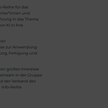
-Reihe für das
ehmer*innen und
ührung in das Thema
on KI in ihre
von
isse zur Anwendung
ung, Fertigung und
ten großes Interesse
meinsam in der Gruppe
nd der Verband des
 Info-Reihe