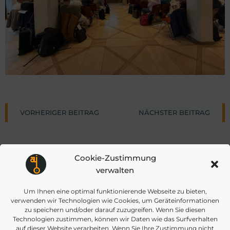
Post
Post
VORHERIGER BEITRAG
NÄCHSTER BEITRAG
navigation
navigat
Cookie-Zustimmung
verwalten
Um Ihnen eine optimal funktionierende Webseite zu bieten,
verwenden wir Technologien wie Cookies, um Geräteinformationen
info@daisec.de
Appelstr. 4
zu speichern und/oder darauf zuzugreifen. Wenn Sie diesen
Kontakt aufnehmen
30167 Hannover
Technologien zustimmen, können wir Daten wie das Surfverhalten
auf dieser Website verarbeiten. Wenn Sie Ihre Zustimmung nicht