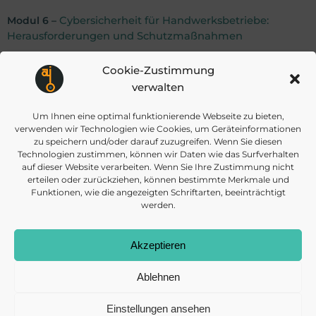
Modul 6 –
C
y
bersicherheit für Handwerksbetriebe:
Herausforderungen und Schutzmaßnahmen
Cookie-Zustimmung
verwalten
Post
Post
VORHERIGER BEITRAG
NÄCHSTER BEITRAG
Um Ihnen eine optimal funktionierende Webseite zu bieten,
verwenden wir Technologien wie Cookies, um Geräteinformationen
navigation
navigat
zu speichern und/oder darauf zuzugreifen. Wenn Sie diesen
Technologien zustimmen, können wir Daten wie das Surfverhalten
auf dieser Website verarbeiten. Wenn Sie Ihre Zustimmung nicht
erteilen oder zurückziehen, können bestimmte Merkmale und
Funktionen, wie die angezeigten Schriftarten, beeinträchtigt
werden.
info@daisec.de
Appelstr. 4
Akzeptieren
Kontakt aufnehmen
30167 Hannover
Ablehnen
Einstellungen ansehen