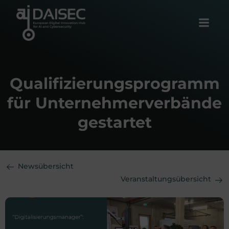
Zum
Inhalt
springen
Qualifizierungsprogramm
für Unternehmerverbände
gestartet
Newsübersicht
Veranstaltungsübersicht